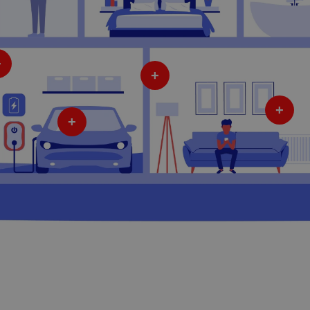
+
+
+
+