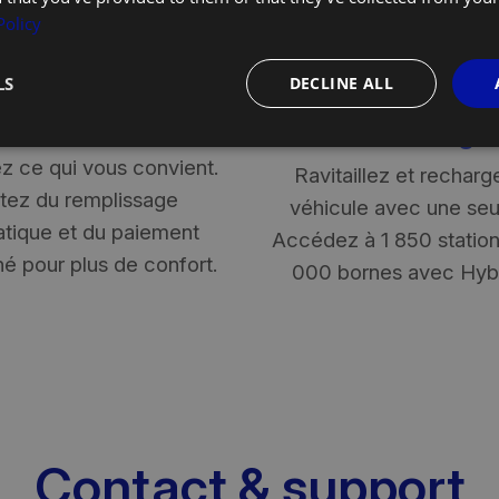
Policy
LS
DECLINE ALL
ut de chauffage
Carte carbura
recharge
azout+ ou gasoil extra,
ez ce qui vous convient.
Ravitaillez et recharg
itez du remplissage
véhicule avec une seul
tique et du paiement
Accédez à 1 850 station
é pour plus de confort.
000 bornes avec Hyb
Contact & support