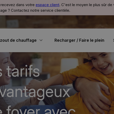
icité, Gaz, Mazout et Plus
s recevez dans votre
espace client
. C'est le moyen le plus sûr de
ge ? Contactez notre service clientèle.
zout de chauffage
Recharger / Faire le plein
tarifs
avantageux
e foyer avec