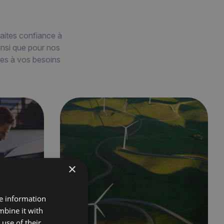
aites confiance à
insi que pour nos
ées à vos besoins
×
re information
mbine it with
use of their