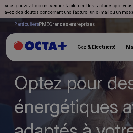
Énergie et Services pour Particuliers | OCTA+ : Électr
Vous pouvez toujours vérifier facilement les factures que vou
avez des doutes concernant une facture, un e-mail ou un messa
Particuliers
PME
Grandes entreprises
Gaz & Electricité
Ma
Optez pour des 
énergétiques 
adaptés à votr