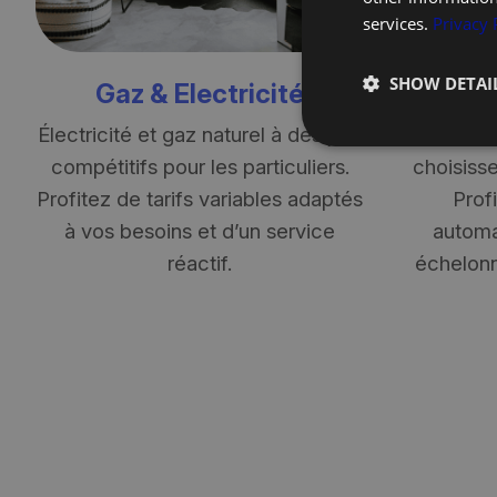
services.
Privacy 
SHOW DETAI
Gaz & Electricité
Mazo
Électricité et gaz naturel à des prix
Mazout, M
compétitifs pour les particuliers.
choisiss
Profitez de tarifs variables adaptés
Prof
à vos besoins et d’un service
automa
réactif.
échelonn