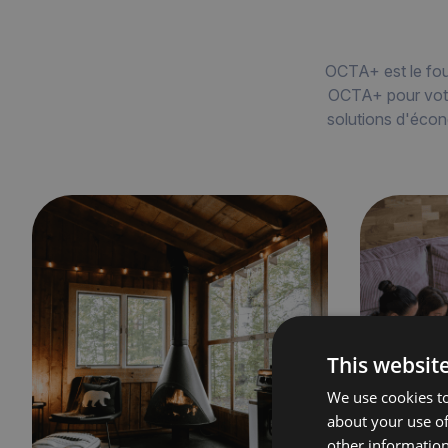
OCTA+ est le fou
OCTA+ pour votre
solutions d'écon
This websit
We use cookies to
about your use of
other information